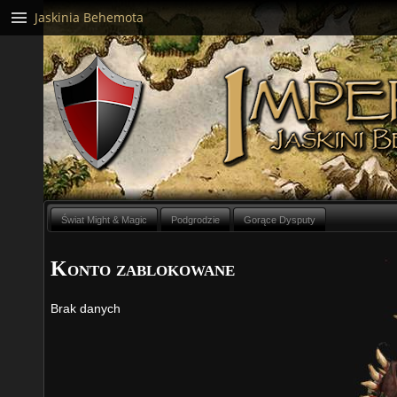
Jaskinia Behemota
Świat Might & Magic
Podgrodzie
Gorące Dysputy
Konto zablokowane
Brak danych