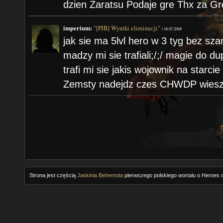
dzien Zaratsu Podaje gre Thx za Gr
imperium:
"[PJB] Wyniki eliminacji"
/
16.07.2008
jak sie ma 5lvl hero w 3 tyg bez sz
madzy mi sie trafiali;/;/ magie do 
trafi mi sie jakis wojownik na starci
Zemsty nadejdz czes CHWDP wiesz
Strona jest częścią
Jaskinia Behemota
pierwszego polskiego wortalu o Heroes o