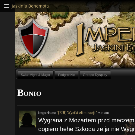
Jaskinia Behemota
Świat Might & Magic
Podgrodzie
Gorące Dysputy
Bonio
imperium:
"[PJB] Wyniki eliminacji"
/
5.07.2008
Wygrana z Mozartem przd meczem d
dopiero hehe Szkoda ze ja nie Wygr