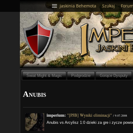
Jaskinia Behemota
Szukaj
Foru
Świat Might & Magic
Podgrodzie
Gorące Dysputy
Anubis
imperium:
"[PJB] Wyniki eliminacji"
/
9.07.2008
Anubis vs Arcylisz 1:0 dzieki za gre i zycze pow