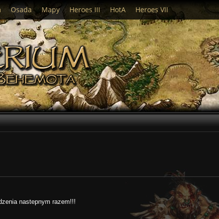
m
Osada
Mapy
Heroes III
HotA
Heroes VII
odzenia nastepnym razem!!!