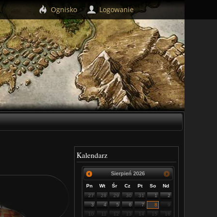
Ognisko
Logowanie
Kalendarz
Sierpień
2026
Pn
Wt
Śr
Cz
Pt
So
Nd
27
28
29
30
31
1
2
3
4
5
6
7
8
9
10
11
12
13
14
15
16