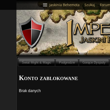
Jaskinia Behemota
Szukaj
Foru
Świat Might & Magic
Podgrodzie
Gorące Dysputy
Konto zablokowane
Brak danych