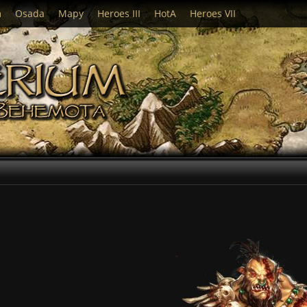
m
Osada
Mapy
Heroes III
HotA
Heroes VII