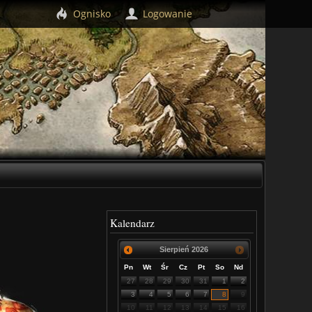
Ognisko
Logowanie
Kalendarz
Sierpień
2026
Pn
Wt
Śr
Cz
Pt
So
Nd
27
28
29
30
31
1
2
3
4
5
6
7
8
9
10
11
12
13
14
15
16