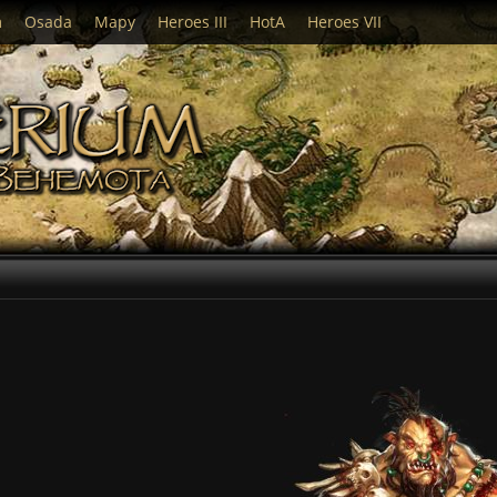
m
Osada
Mapy
Heroes III
HotA
Heroes VII