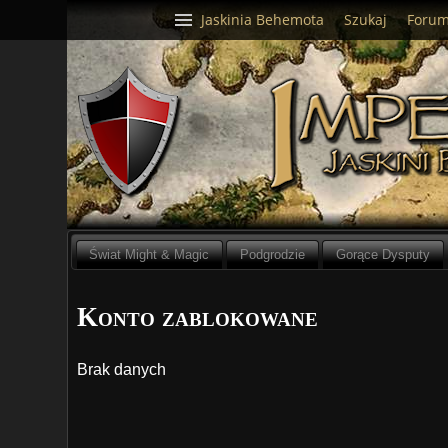
Jaskinia Behemota
Szukaj
Foru
Świat Might & Magic
Podgrodzie
Gorące Dysputy
Konto zablokowane
Brak danych