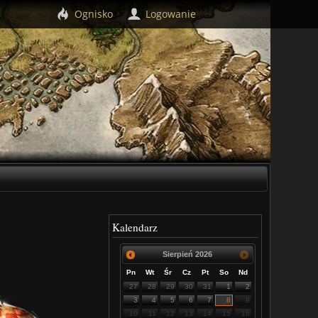
Ognisko
Logowanie
Kalendarz
Sierpień
2026
Pn
Wt
Śr
Cz
Pt
So
Nd
27
28
29
30
31
1
2
3
4
5
6
7
8
9
10
11
12
13
14
15
16