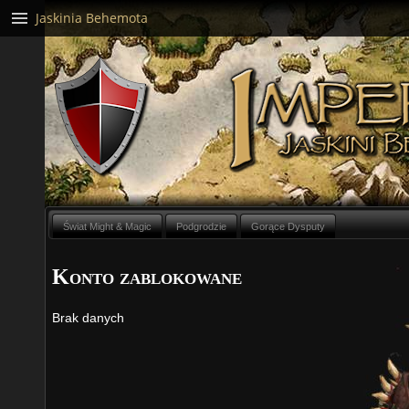
Jaskinia Behemota
Świat Might & Magic
Podgrodzie
Gorące Dysputy
Konto zablokowane
Brak danych