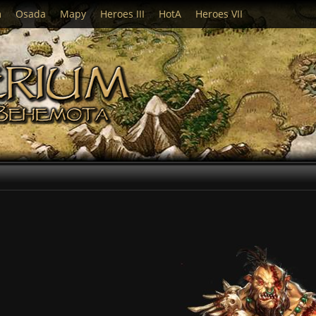
m
Osada
Mapy
Heroes III
HotA
Heroes VII