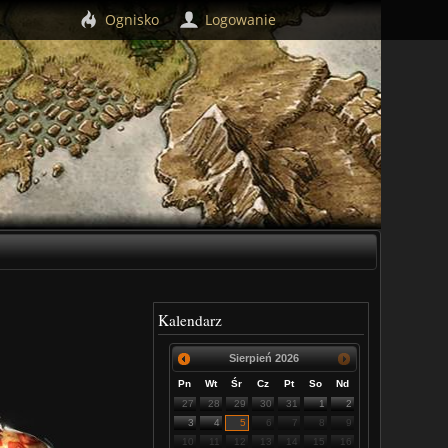
Ognisko
Logowanie
Kalendarz
Sierpień
2026
Pn
Wt
Śr
Cz
Pt
So
Nd
27
28
29
30
31
1
2
3
4
5
6
7
8
9
10
11
12
13
14
15
16