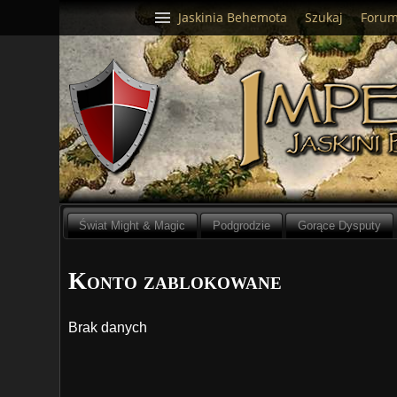
Jaskinia Behemota
Szukaj
Foru
Świat Might & Magic
Podgrodzie
Gorące Dysputy
Konto zablokowane
Brak danych